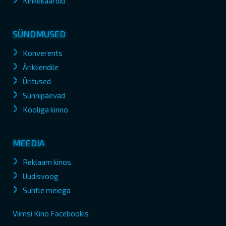
Kinkekaardid
SÜNDMUSED
Konverents
Ärikliendile
Üritused
Sünnipäevad
Kooliga kinno
MEEDIA
Reklaam kinos
Uudisvoog
Suhtle meiega
Viimsi Kino Facebookis