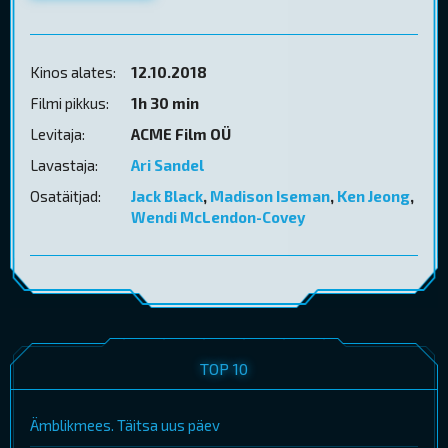
Kinos alates:
12.10.2018
Filmi pikkus:
1h 30 min
Levitaja:
ACME Film OÜ
Lavastaja:
Ari Sandel
Osatäitjad:
Jack Black
,
Madison Iseman
,
Ken Jeong
,
Wendi McLendon-Covey
TOP 10
Ämblikmees. Täitsa uus päev