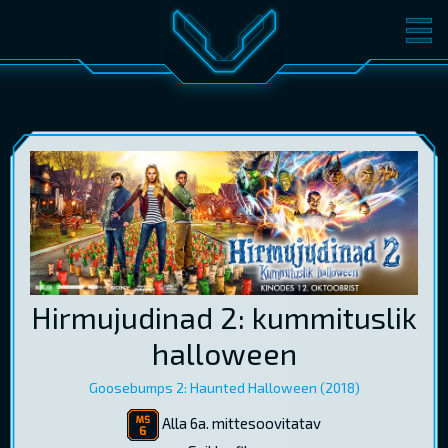
FILMID
PILETID
KINOST
SÜNDMUSED
KONVERENTS
V-KLUBI
KINKEKAARDID
LOGI SISSE
Hirmujudinad 2: kummituslik
EST
RUS
ENG
halloween
Goosebumps 2: Haunted Halloween (2018)
Alla 6a. mittesoovitatav