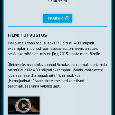
Seiklusfilm
TRAILER
FILMI TUTVUSTUS
Halloween saab tõelisuseks R.L. Stine’i 400 miljonit
eksemplari müünud raamatusarjal põhinevas uhiuues
seikluskomöödias, mis on järg 2015. aasta menufilmile.
Üleilmseks menukiks saanud Scholastici raamatusari, mida
on müüdud üle 400 miljoni eksemplari, jõudis vaatajateni
juba esimese „Hirmujudinate” filmi näol, kus
„Hirmujudinate” raamatute imelised koletised
teadmatuses linna vabaks lasti.