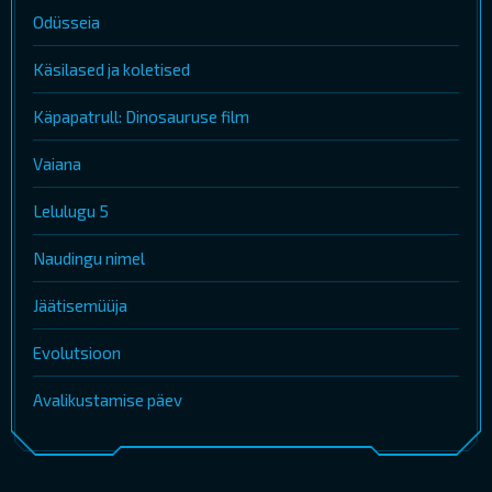
Odüsseia
Käsilased ja koletised
Käpapatrull: Dinosauruse film
Vaiana
Lelulugu 5
Naudingu nimel
Jäätisemüüja
Evolutsioon
Avalikustamise päev