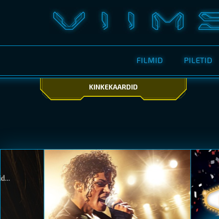
FILMID
PILETID
KINKEKAARDID