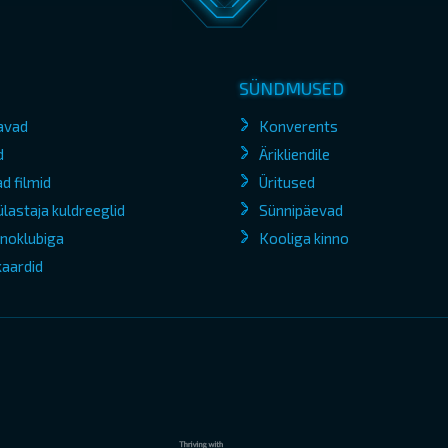
SÜNDMUSED
avad
Konverents
d
Ärikliendile
d filmid
Üritused
lastaja kuldreeglid
Sünnipäevad
kinoklubiga
Kooliga kinno
kaardid