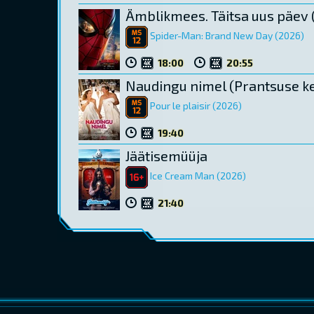
Ämblikmees. Täitsa uus päev 
Spider-Man: Brand New Day (2026)
18:00
20:55
Naudingu nimel (Prantsuse ke
Pour le plaisir (2026)
19:40
Jäätisemüüja
Ice Cream Man (2026)
21:40