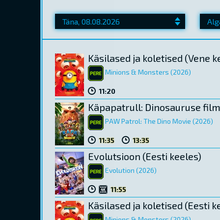
Käsilased ja koletised (Vene k
Minions & Monsters (2026)
11:20
Käpapatrull: Dinosauruse film 
PAW Patrol: The Dino Movie (2026)
11:35
13:35
Evolutsioon (Eesti keeles)
Evolution (2026)
11:55
Käsilased ja koletised (Eesti k
Minions & Monsters (2026)