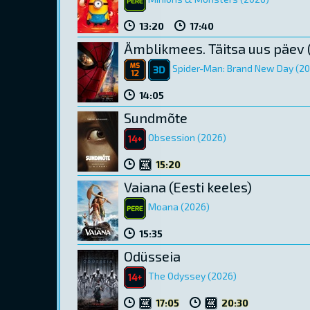
13:20
17:40
Ämblikmees. Täitsa uus päev 
Spider-Man: Brand New Day (2
14:05
Sundmõte
Obsession (2026)
15:20
Vaiana (Eesti keeles)
Moana (2026)
15:35
Odüsseia
The Odyssey (2026)
17:05
20:30