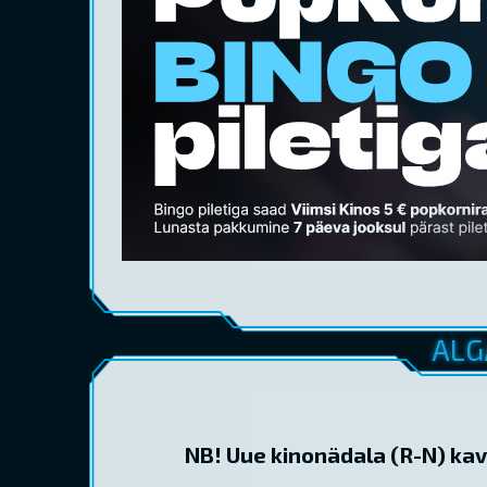
ALG
NB! Uue kinonädala (R-N) kav