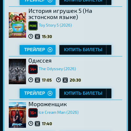
ТРЕЙЛЕР
КУПИТЬ БИЛЕТЫ
История игрушек 5 (Hа
эстонском языке)
Toy Story 5 (2026)
15:30
ТРЕЙЛЕР
КУПИТЬ БИЛЕТЫ
Одиссея
The Odyssey (2026)
17:05
20:30
ТРЕЙЛЕР
КУПИТЬ БИЛЕТЫ
Мороженщик
Ice Cream Man (2026)
17:40