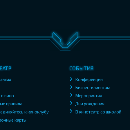
ЕАТР
СОБЫТИЯ
рамма
Конференции
Бизнес-клиентам
 в кино
Мероприятия
ые правила
Дни рождения
единяйтесь к киноклубу
В кинотеатр со школой
рочные карты