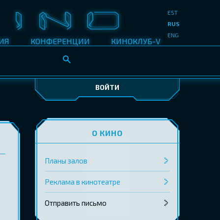
EST
RUS
ENG
ИЯ
КОНФЕРЕНЦИИ
КИНОКЛУБ-V
ВОЙТИ
О КИНО
Планы залов
Реклама в кинотеатре
Отправить письмо