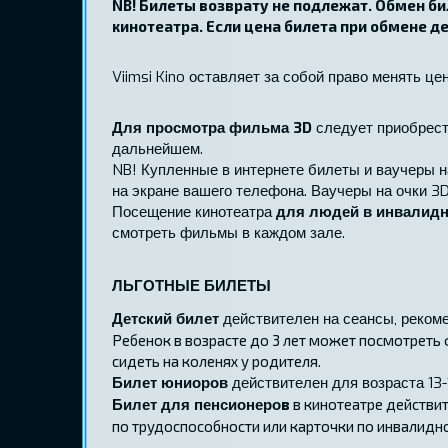
NB! Билеты возврату не подлежат. Обмен бил
кинотеатра. Если цена билета при обмене д
Viimsi Kino оставляет за собой право менять це
Для просмотра фильма 3D
следует приобрести
дальнейшем.
NB! Купленные в интернете билеты и ваучеры н
на экране вашего телефона. Ваучеры на очки 3D
Посещение кинотеатра
для людей в инвалид
смотреть фильмы в каждом зале.
ЛЬГОТНЫЕ БИЛЕТЫ
Детский билет
действителен на сеансы, реком
Ребенок в возрасте до 3 лет может посмотреть 
сидеть на коленях у родителя.
Билет юниоров
действителен для возраста 13-
Билет для пенсионеро
в
в кинотеатре действи
по трудоспособности или карточки по инвалидно