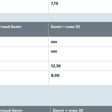
7,70
тный билет
Билет + очки 3D
xxx
xxx
12,30
8,00
ртный билет
Билет + очки 3D