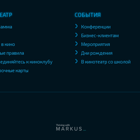
ЕАТР
СОБЫТИЯ
рамма
Конференции
Бизнес-клиентам
 в кино
Мероприятия
ые правила
Дни рождения
единяйтесь к киноклубу
В кинотеатр со школой
рочные карты