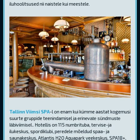
iluhoolitsused nii naistele kui meestele.
Tallinn Viimsi SPA
-l on enam kui kümme aastat kogemusi
suurte gruppide teenindamisel ja
erinevate sündmuste
. Hotellis on 115 numbrituba, tervise-ja
läbiviimisel.
ilukeskus, spordiklubi, peredele mõeldud spaa- ja
saunakeskus, Atlantis H2O Aquapark veekeskus, SPA18+,