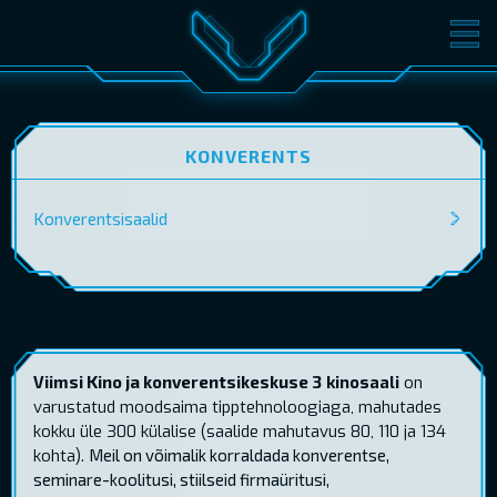
FILMID
PILETID
KINOST
SÜNDMUSED
KONVERENTS
KONVERENTS
V-KLUBI
Konverentsisaalid
KINKEKAARDID
LOGI SISSE
EST
RUS
ENG
Viimsi Kino ja konverentsikeskuse 3
kinosaali
on
varustatud moodsaima tipptehnoloogiaga, mahutades
kokku üle 300 külalise (saalide mahutavus 80, 110 ja 134
kohta).
Meil on võimalik korraldada konverentse,
seminare-koolitusi, stiilseid firmaüritusi,