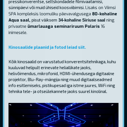
pressikonverentse, seltskondadele filmivaatamisi,
sünnipäevi või muid ühiseid koosviibimisi.
Lisaks on Viimsi
SPA kompleksis loomuliku päevavalgusega
80-kohaline
Aqua saal,
ning
pisut väiksem
34-kohaline Siriuse saal
privaatne
ümarlauaga seminariruum Polaris
16
inimesele.
Kinosaalide plaanid ja fotod leiad siit.
Kõik kinosaalid on varustatud konverentsitehnikaga, kuhu
kuuluvad helipult erinevate heliallikate jaoks,
helivõimendus, mikrofonid, HDMI-ühendusega digitaalne
projektor, Blu-Ray-mängija ning muud digitaalseadmed
info esitlemiseks, pistikupesad iga istme juures, WiFi ning
tehnika tele- ja otseülekannete jaoks suurel kinolinal.