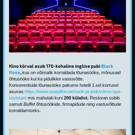
Kino kõrval asub 170-kohaline inglise pubi
Black
Rose
,
kus on võimalik korraldada lõunasööke, mõnusaid
õhtusööke kui ka pidulikke vastuvõtte.
Konverentside lõunasööke pakume hotelli 1.sel korrusel
asuvas
https://www.spatallinn.ee/sook-ja-jook/viimsi-spa-
restoran/
mis mahutab kuni
200 külalist.
Restoran sobib
samuti
Buffet
õhtusöökide, firmapidude ning vastuvõttude
korraldamiseks.