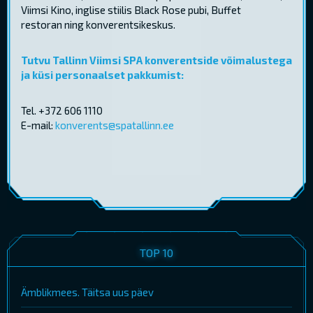
Viimsi Kino, inglise stiilis Black Rose pubi, Buffet
restoran ning konverentsikeskus.
Tutvu Tallinn Viimsi SPA konverentside võimalustega
ja küsi personaalset pakkumist:
Tel. +372 606 1110
E-mail:
konverents@spatallinn.ee
TOP 10
Ämblikmees. Täitsa uus päev