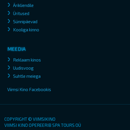
Ärikliendile
Üritused
Sünnipäevad
Kooliga kinno
MEEDIA
Reklaam kinos
Uudisvoog
Suhtle meiega
Viimsi Kino Facebookis
COPYRIGHT © VIIMSIKINO
VIIMSI KINO OPEREERIB SPA TOURS OÜ