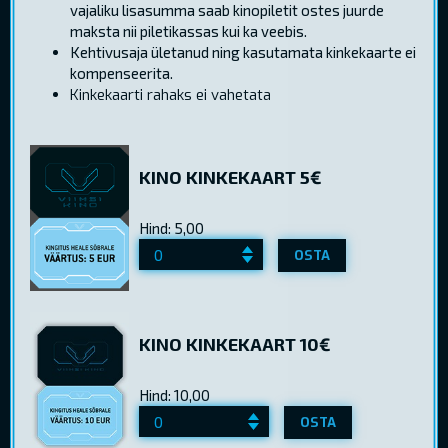
vajaliku lisasumma saab kinopiletit ostes juurde
maksta nii piletikassas kui ka veebis.
Kehtivusaja ületanud ning kasutamata kinkekaarte ei
kompenseerita.
Kinkekaarti rahaks ei vahetata
KINO KINKEKAART 5€
Hind: 5,00
OSTA
KINO KINKEKAART 10€
Hind: 10,00
OSTA