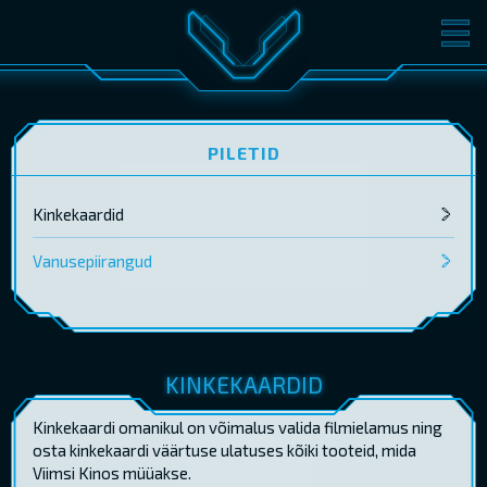
FILMID
PILETID
KINOST
SÜNDMUSED
PILETID
KONVERENTS
V-KLUBI
Kinkekaardid
KINKEKAARDID
Vanusepiirangud
LOGI SISSE
EST
RUS
ENG
KINKEKAARDID
Kinkekaardi omanikul on võimalus valida filmielamus ning
osta kinkekaardi väärtuse ulatuses kõiki tooteid, mida
Viimsi Kinos müüakse.