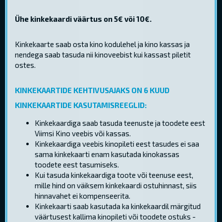
Ühe kinkekaardi väärtus on 5€ või 10€.
Kinkekaarte saab osta kino kodulehel ja kino kassas ja
nendega saab tasuda nii kinoveebist kui kassast piletit
ostes.
KINKEKAARTIDE KEHTIVUSAJAKS ON 6 KUUD
KINKEKAARTIDE KASUTAMISREEGLID:
Kinkekaardiga saab tasuda teenuste ja toodete eest
Viimsi Kino veebis või kassas.
Kinkekaardiga veebis kinopileti eest tasudes ei saa
sama kinkekaarti enam kasutada kinokassas
toodete eest tasumiseks.
Kui tasuda kinkekaardiga toote või teenuse eest,
mille hind on väiksem kinkekaardi ostuhinnast, siis
hinnavahet ei kompenseerita.
Kinkekaarti saab kasutada ka kinkekaardil märgitud
väärtusest kallima kinopileti või toodete ostuks -