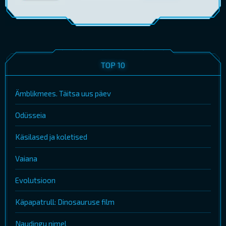
TOP 10
Ämblikmees. Täitsa uus päev
Odüsseia
Käsilased ja koletised
Vaiana
Evolutsioon
Käpapatrull: Dinosauruse film
Naudingu nimel