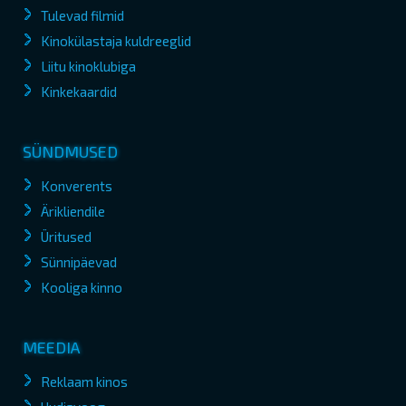
Tulevad filmid
Kinokülastaja kuldreeglid
Liitu kinoklubiga
Kinkekaardid
SÜNDMUSED
Konverents
Ärikliendile
Üritused
Sünnipäevad
Kooliga kinno
MEEDIA
Reklaam kinos