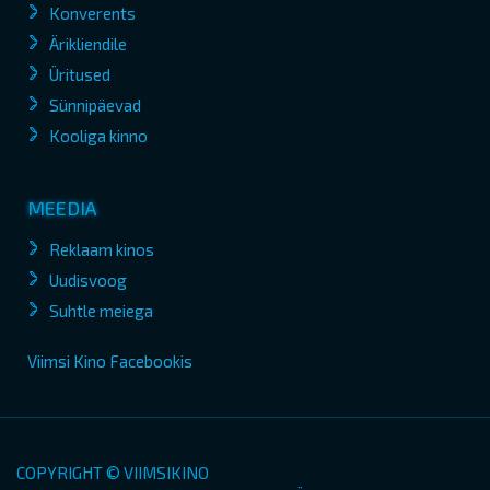
Konverents
Ärikliendile
Üritused
Sünnipäevad
Kooliga kinno
MEEDIA
Reklaam kinos
Uudisvoog
Suhtle meiega
Viimsi Kino Facebookis
COPYRIGHT © VIIMSIKINO