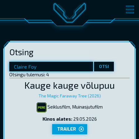
FILMID
PILETID
KINOST
SÜNDMUSED
Otsing
KONVERENTS
V-KLUBI
KINKEKAARDID
OTSI
Otsingu tulemusi: 4
Kauge kauge võlupuu
LOGI SISSE
EST
RUS
ENG
The Magic Faraway Tree (2026)
Seiklusfilm, Muinasjutufilm
Kinos alates:
29.05.2026
TRAILER