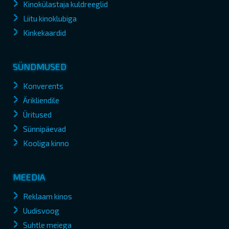
Kinokülastaja kuldreeglid
Liitu kinoklubiga
Kinkekaardid
SÜNDMUSED
Konverents
Ärikliendile
Üritused
Sünnipäevad
Kooliga kinno
MEEDIA
Reklaam kinos
Uudisvoog
Suhtle meiega