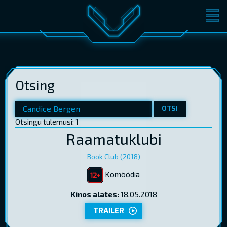
FILMID
PILETID
KINOST
SÜNDMUSED
Otsing
KONVERENTS
V-KLUBI
KINKEKAARDID
OTSI
Otsingu tulemusi: 1
Raamatuklubi
LOGI SISSE
EST
RUS
ENG
Book Club (2018)
Komöödia
Kinos alates:
18.05.2018
TRAILER