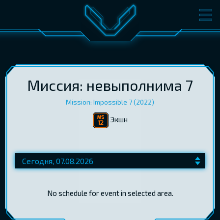
ФИЛЬМЫ
БИЛЕТЫ
О КИНО
СОБЫТИЯ
КОНФЕРЕНЦИИ
КИНОКЛУБ-V
Миссия: невыполнима 7
Mission: Impossible 7 (2022)
ПОДАРОЧНЫЕ КАРТЫ
Экшн
ВОЙТИ
EST
RUS
ENG
No schedule for event in selected area.