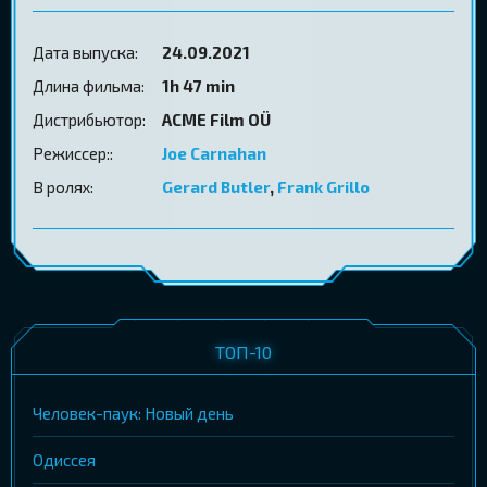
Дата выпуска:
24.09.2021
Длина фильма:
1h 47 min
Дистрибьютор:
ACME Film OÜ
Режиссер::
Joe Carnahan
В ролях:
Gerard Butler
,
Frank Grillo
ТОП-10
Человек-паук: Новый день
Одиссея