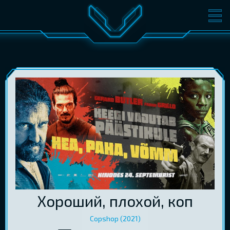
ФИЛЬМЫ
БИЛЕТЫ
О КИНО
СОБЫТИЯ
КОНФЕРЕНЦИИ
КИНОКЛУБ-V
ПОДАРОЧНЫЕ КАРТЫ
ВОЙТИ
EST
RUS
ENG
Хороший, плохой, коп
Copshop (2021)