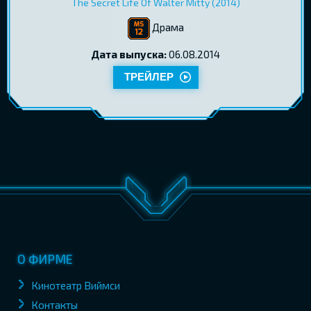
The Secret Life Of Walter Mitty (2014)
Драма
Дата выпуска:
06.08.2014
ТРЕЙЛЕР
О ФИРМЕ
Кинотеатр Виймси
Контакты