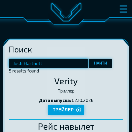
ФИЛЬМЫ
БИЛЕТЫ
О КИНО
СОБЫТИЯ
Поиск
КОНФЕРЕНЦИИ
КИНОКЛУБ-V
ПОДАРОЧНЫЕ КАРТЫ
НАЙТИ
5 results found
Verity
ВОЙТИ
EST
RUS
ENG
Tриллер
Дата выпуска:
02.10.2026
ТРЕЙЛЕР
Рейс навылет