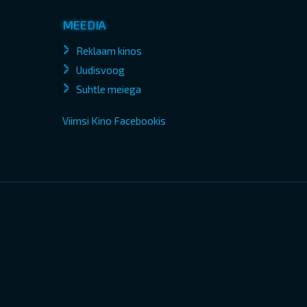
MEEDIA
Reklaam kinos
Uudisvoog
Suhtle meiega
Viimsi Kino Facebookis