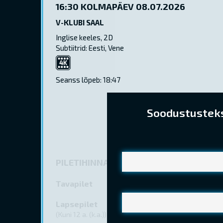
16:30
KOLMAPÄEV 08.07.2026
V-KLUBI SAAL
Inglise keeles, 2D
Subtiitrid: Eesti, Vene
4K
Seanss lõpeb: 18:47
Soodustusteks 
PILETIHINNAD
Tavapilet
Lapsepilet
(Kuni 12 a. (k.a.))