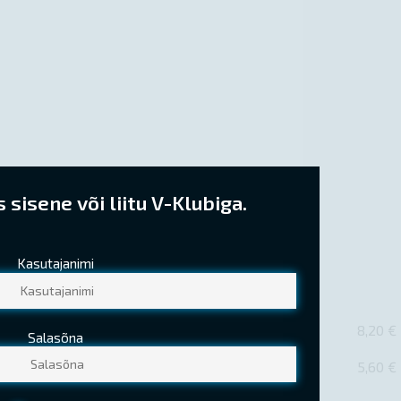
sisene või liitu V-Klubiga.
Kasutajanimi
8,20 €
Salasõna
5,60 €