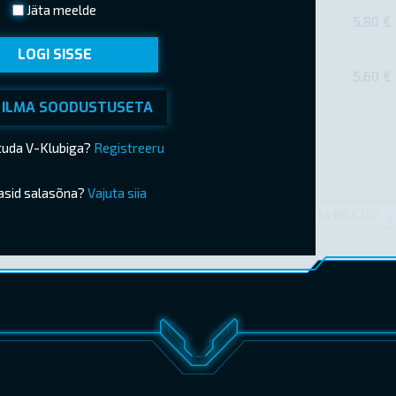
Jäta meelde
5,80 €
LOGI SISSE
5,60 €
 ILMA SOODUSTUSETA
ituda V-Klubiga?
Registreeru
asid salasõna?
Vajuta siia
OSTA PILETID