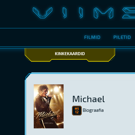
FILMID
PILETID
KINKEKAARDID
Michael
Biograafia