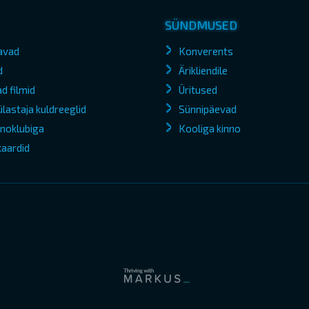
SÜNDMUSED
avad
Konverents
d
Ärikliendile
d filmid
Üritused
lastaja kuldreeglid
Sünnipäevad
kinoklubiga
Kooliga kinno
kaardid