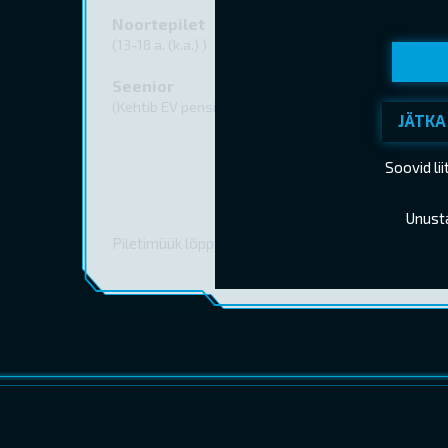
Noortepilet
(13-18 a. (k.a.) )
Seenior
(Kehtib EV pensionitunnistuse esitamisel)
JÄTKA
Soovid li
Unust
Piletimüük lõppes 08.07.2026 16:30