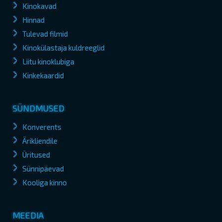
Kinokavad
Hinnad
Tulevad filmid
Kinokülastaja kuldreeglid
Liitu kinoklubiga
Kinkekaardid
SÜNDMUSED
Konverents
Ärikliendile
Üritused
Sünnipäevad
Kooliga kinno
MEEDIA