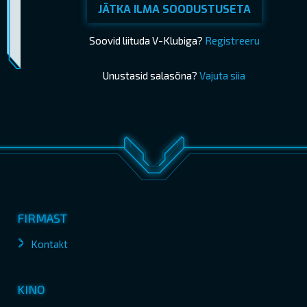
JÄTKA ILMA SOODUSTUSETA
Piletimüük lõppes 09.07.2026 21:40
OSTA PILETID
Soovid liituda V-Klubiga?
Registreeru
Unustasid salasõna?
Vajuta siia
FIRMAST
Kontakt
KINO