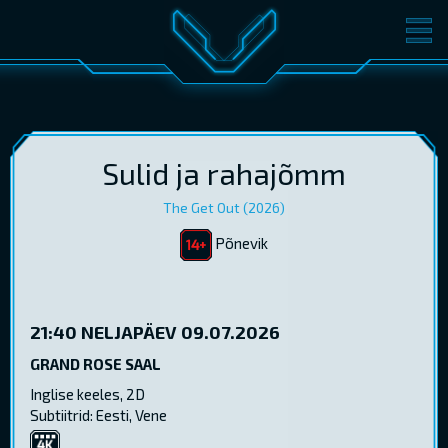
FILMID
PILETID
KINOST
SÜNDMUSED
KONVERENTS
V-KLUBI
Sulid ja rahajõmm
The Get Out (2026)
KINKEKAARDID
Põnevik
LOGI SISSE
EST
RUS
ENG
21:40
NELJAPÄEV 09.07.2026
GRAND ROSE SAAL
Inglise keeles, 2D
Subtiitrid: Eesti, Vene