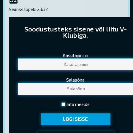
4K
Seanss lõpeb: 23:32
Soodustusteks sisene või liitu V-
Klubiga.
Kasutajanimi
PILETIHINNAD
Tavapilet
9,50 €
Salasõna
Noortepilet
6,70 €
(13-18 a. (k.a.) )
Seenior
5,80 €
Jäta meelde
(Kehtib EV pensionitunnistuse esitamisel)
LOGI SISSE