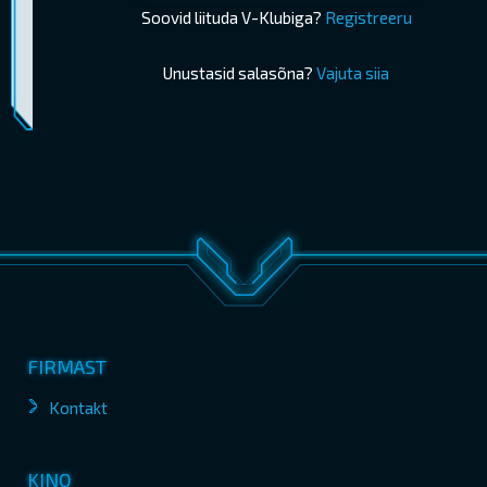
Soovid liituda V-Klubiga?
Registreeru
Unustasid salasõna?
Vajuta siia
Piletimüük lõppes 09.07.2026 15:00
OSTA PILETID
FIRMAST
Kontakt
KINO