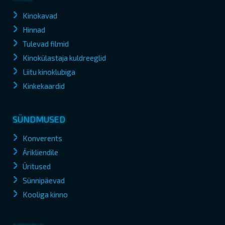
Kinokavad
Hinnad
Tulevad filmid
Kinokülastaja kuldreeglid
Liitu kinoklubiga
Kinkekaardid
SÜNDMUSED
Konverents
Ärikliendile
Üritused
Sünnipäevad
Kooliga kinno