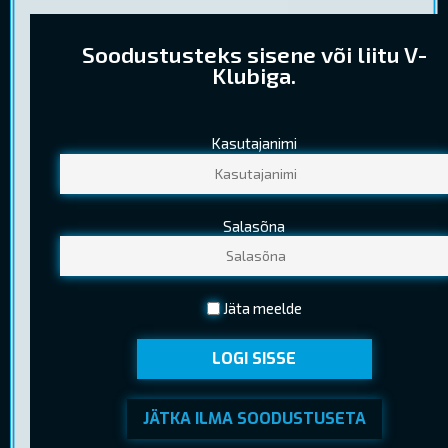
Soodustusteks sisene või liitu V-
Klubiga.
Kasutajanimi
PILETIHINNAD
Tavapilet
8,20 €
Salasõna
Lapsepilet
5,60 €
(Kuni 12 a. (k.a.))
Noortepilet
5,80 €
Jäta meelde
(13-18 a. (k.a.) )
LOGI SISSE
Seenior
5,60 €
(Kehtib EV pensionitunnistuse esitamisel)
JÄTKA ILMA SOODUSTUSETA