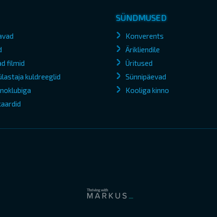
SÜNDMUSED
avad
Konverents
d
Ärikliendile
d filmid
Üritused
lastaja kuldreeglid
Sünnipäevad
kinoklubiga
Kooliga kinno
kaardid