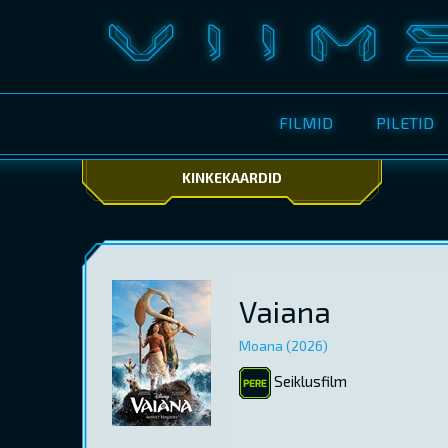
FILMID
PILETID
KINKEKAARDID
Vaiana
Moana (2026)
Seiklusfilm