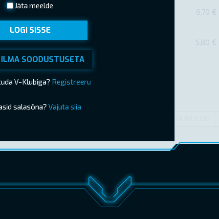
Jäta meelde
6,70 €
LOGI SISSE
5,80 €
 ILMA SOODUSTUSETA
ituda V-Klubiga?
Registreeru
asid salasõna?
Vajuta siia
OSTA PILETID