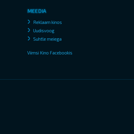
MEEDIA
Reklaam kinos
Uudisvoog
Suhtle meiega
Viimsi Kino Facebookis