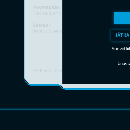
Noortepilet
(13-18 a. (k.a.) )
Seenior
(Kehtib EV pensionitunnistuse esitamisel)
JÄTKA
Soovid li
Unust
Piletimüük lõppes 09.07.2026 18:30