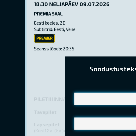
18:30
NELJAPÄEV 09.07.2026
PREMIA SAAL
Eesti keeles, 2D
Subtiitrid: Eesti, Vene
ESILINASTUS
Seanss lõpeb: 20:35
Soodustusteks 
PILETIHINNAD
Tavapilet
Lapsepilet
(Kuni 12 a. (k.a.))