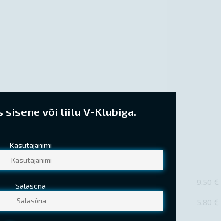
sisene või liitu V-Klubiga.
Kasutajanimi
9,50 €
Salasõna
5,80 €