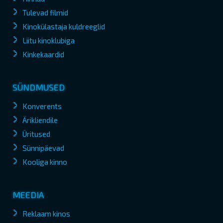
Tulevad filmid
Kinokülastaja kuldreeglid
Liitu kinoklubiga
Kinkekaardid
SÜNDMUSED
Konverents
Ärikliendile
Üritused
Sünnipäevad
Kooliga kinno
MEEDIA
Reklaam kinos