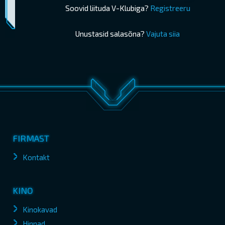
Piletimüük lõppes 08.07.2026 21:00
OSTA PILETID
Soovid liituda V-Klubiga?
Registreeru
Unustasid salasõna?
Vajuta siia
FIRMAST
Kontakt
KINO
Kinokavad
Hinnad