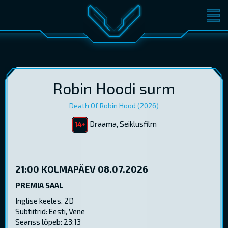
FILMID
PILETID
KINOST
SÜNDMUSED
KONVERENTS
V-KLUBI
Robin Hoodi surm
Death Of Robin Hood (2026)
KINKEKAARDID
Draama, Seiklusfilm
LOGI SISSE
EST
RUS
ENG
21:00
KOLMAPÄEV 08.07.2026
PREMIA SAAL
Inglise keeles, 2D
Subtiitrid: Eesti, Vene
Seanss lõpeb: 23:13