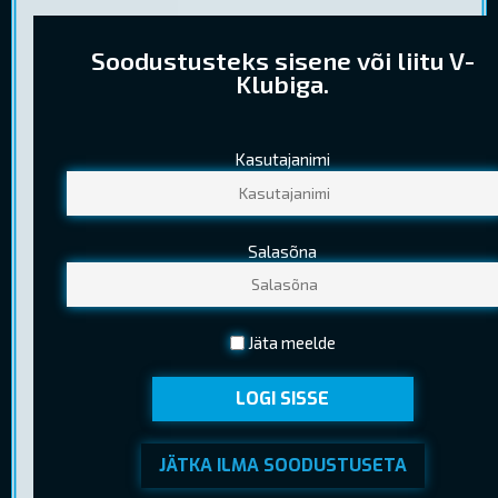
Soodustusteks sisene või liitu V-
Klubiga.
Kasutajanimi
PILETIHINNAD
Tavapilet
9,50 €
Salasõna
Noortepilet
6,70 €
(13-18 a. (k.a.) )
Seenior
5,80 €
Jäta meelde
(Kehtib EV pensionitunnistuse esitamisel)
LOGI SISSE
JÄTKA ILMA SOODUSTUSETA