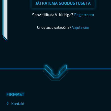
JÄTKA ILMA SOODUSTUSETA
Soovid liituda V-Klubiga?
Registreeru
Unustasid salasõna?
Vajuta siia
Piletimüük lõppes 08.06.2026 14:50
OSTA PILETID
FIRMAST
Kontakt