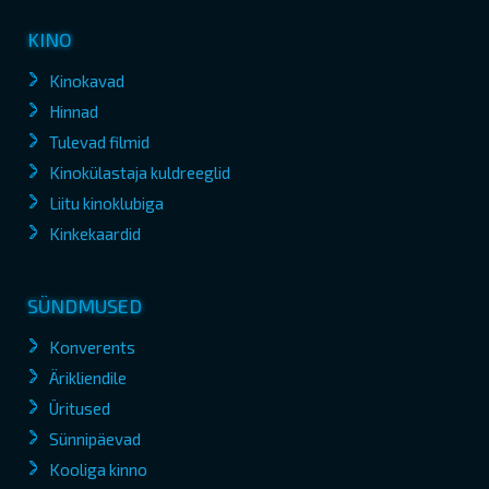
KINO
Kinokavad
Hinnad
Tulevad filmid
Kinokülastaja kuldreeglid
Liitu kinoklubiga
Kinkekaardid
SÜNDMUSED
Konverents
Ärikliendile
Üritused
Sünnipäevad
Kooliga kinno