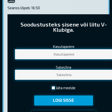
4K
Seanss lõpeb: 16:50
Soodustusteks sisene või liitu V-
Klubiga.
Kasutajanimi
PILETIHINNAD
Tavapilet
8,20 €
Salasõna
Lapsepilet
5,60 €
(Kuni 12 a. (k.a.))
Noortepilet
5,80 €
Jäta meelde
(13-18 a. (k.a.) )
LOGI SISSE
Seenior
5,60 €
(Kehtib EV pensionitunnistuse esitamisel)