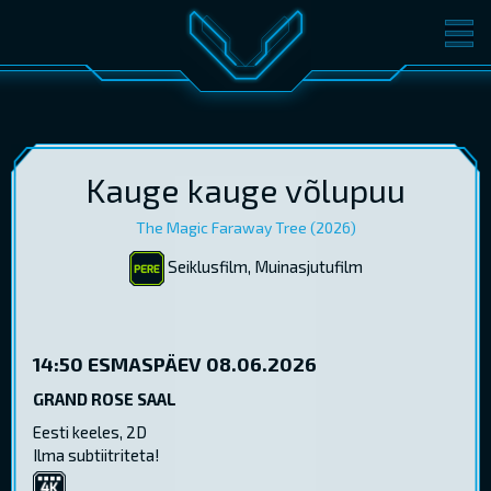
FILMID
PILETID
KINOST
SÜNDMUSED
KONVERENTS
V-KLUBI
Kauge kauge võlupuu
The Magic Faraway Tree (2026)
KINKEKAARDID
Seiklusfilm, Muinasjutufilm
LOGI SISSE
EST
RUS
ENG
14:50
ESMASPÄEV 08.06.2026
GRAND ROSE SAAL
Eesti keeles, 2D
Ilma subtiitriteta!