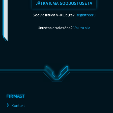
JÄTKA ILMA SOODUSTUSETA
Soovid liituda V-Klubiga?
Registreeru
Unustasid salasõna?
Vajuta siia
Piletimüük lõppes 06.06.2026 21:15
OSTA PILETID
FIRMAST
Kontakt