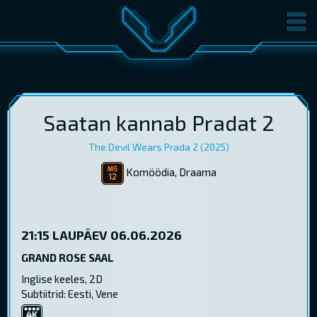
FILMID
PILETID
KINOST
SÜNDMUSED
KONVERENTS
V-KLUBI
Saatan kannab Pradat 2
The Devil Wears Prada 2 (2025)
KINKEKAARDID
Komöödia, Draama
LOGI SISSE
EST
RUS
ENG
21:15
LAUPÄEV 06.06.2026
GRAND ROSE SAAL
Inglise keeles, 2D
Subtiitrid: Eesti, Vene