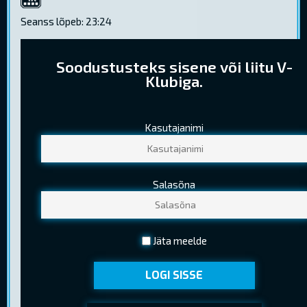
4K
Seanss lõpeb: 23:24
Soodustusteks sisene või liitu V-
Klubiga.
Kasutajanimi
PILETIHINNAD
Tavapilet
10,30 €
Salasõna
Lapsepilet
6,40 €
(Kuni 12 a. (k.a.))
Noortepilet
8,00 €
Jäta meelde
(13-18 a. (k.a.) )
LOGI SISSE
Seenior
6,40 €
(Kehtib EV pensionitunnistuse esitamisel)