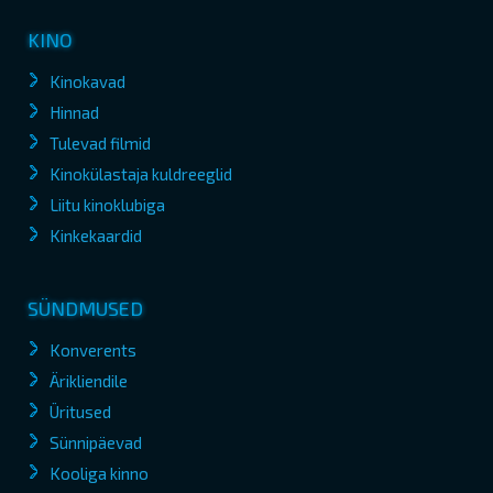
KINO
Kinokavad
Hinnad
Tulevad filmid
Kinokülastaja kuldreeglid
Liitu kinoklubiga
Kinkekaardid
SÜNDMUSED
Konverents
Ärikliendile
Üritused
Sünnipäevad
Kooliga kinno