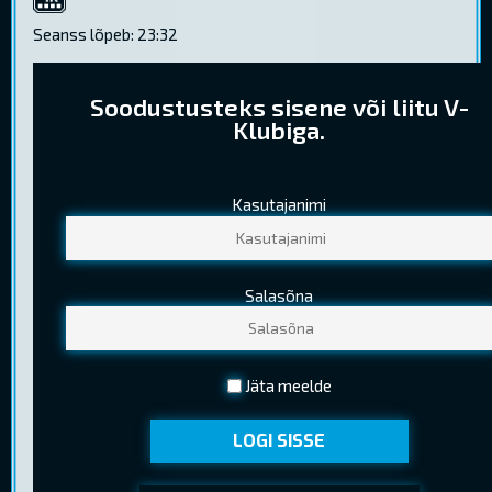
4K
Seanss lõpeb: 23:32
Soodustusteks sisene või liitu V-
Klubiga.
Kasutajanimi
PILETIHINNAD
Tavapilet
10,30 €
Salasõna
Noortepilet
8,00 €
(13-18 a. (k.a.) )
Seenior
6,40 €
Jäta meelde
(Kehtib EV pensionitunnistuse esitamisel)
LOGI SISSE