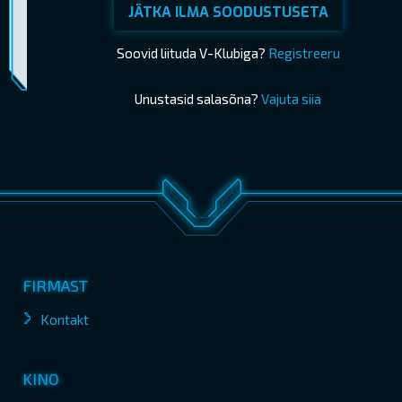
JÄTKA ILMA SOODUSTUSETA
Piletimüük lõppes 06.06.2026 21:35
OSTA PILETID
Soovid liituda V-Klubiga?
Registreeru
Unustasid salasõna?
Vajuta siia
FIRMAST
Kontakt
KINO