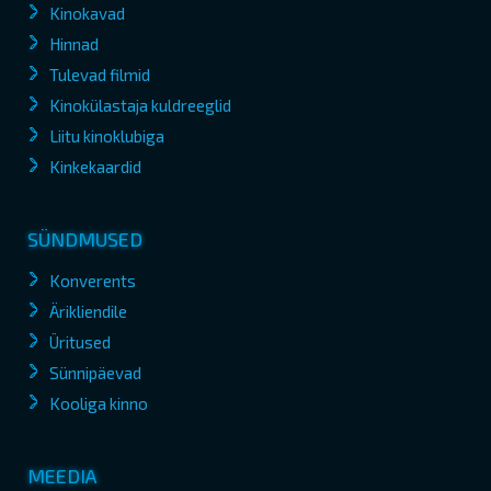
Kinokavad
Hinnad
Tulevad filmid
Kinokülastaja kuldreeglid
Liitu kinoklubiga
Kinkekaardid
SÜNDMUSED
Konverents
Ärikliendile
Üritused
Sünnipäevad
Kooliga kinno
MEEDIA