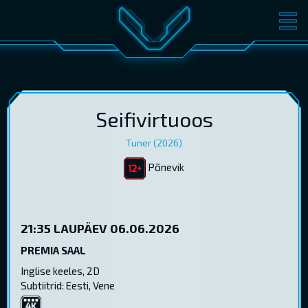
FILMID
PILETID
KINOST
SÜNDMUSED
KONVERENTS
V-KLUBI
Seifivirtuoos
Tuner (2026)
KINKEKAARDID
Põnevik
LOGI SISSE
EST
RUS
ENG
21:35
LAUPÄEV 06.06.2026
PREMIA SAAL
Inglise keeles, 2D
Subtiitrid: Eesti, Vene