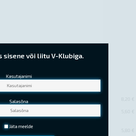
sisene või liitu V-Klubiga.
Kasutajanimi
8,20 €
Salasõna
5,60 €
Jäta meelde
5,80 €