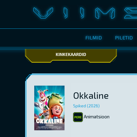
FILMID
PILETID
KINKEKAARDID
Okkaline
Spiked (2026)
Animatsioon