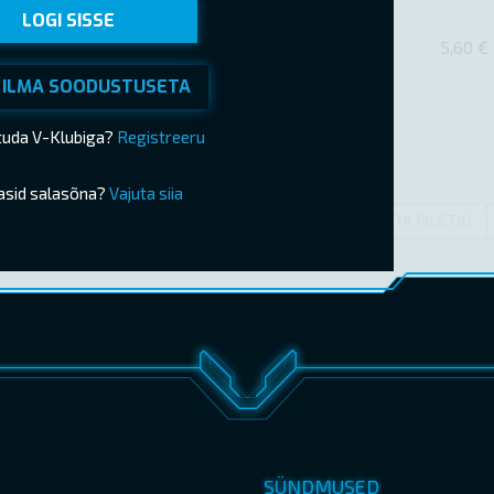
LOGI SISSE
5,60 €
 ILMA SOODUSTUSETA
ituda V-Klubiga?
Registreeru
asid salasõna?
Vajuta siia
OSTA PILETID
SÜNDMUSED