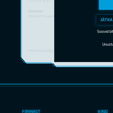
(13-18 a. (k.a.) )
Seenior
(Kehtib EV pensionitunnistuse esitamisel)
JÄTKA
Soovid li
Unust
Piletimüük lõppes 05.06.2026 14:10
FIRMAST
KINO