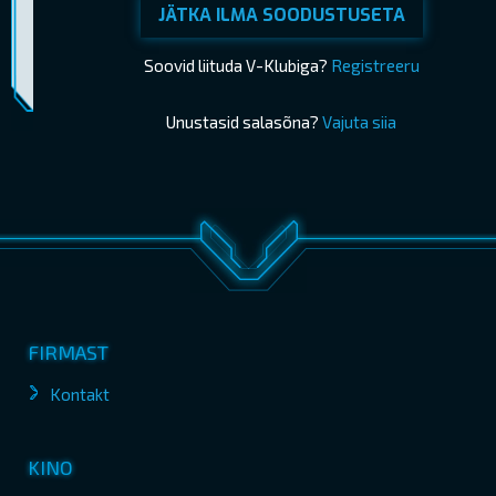
JÄTKA ILMA SOODUSTUSETA
Piletimüük lõppes 06.06.2026 19:25
OSTA PILETID
Soovid liituda V-Klubiga?
Registreeru
Unustasid salasõna?
Vajuta siia
FIRMAST
Kontakt
KINO