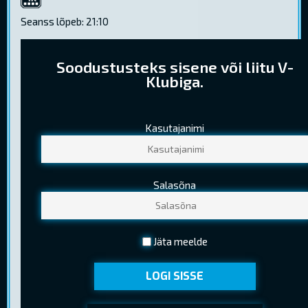
4K
Seanss lõpeb: 21:10
Soodustusteks sisene või liitu V-
Klubiga.
Kasutajanimi
PILETIHINNAD
Tavapilet
10,30 €
Salasõna
Noortepilet
8,00 €
(13-18 a. (k.a.) )
Seenior
6,40 €
Jäta meelde
(Kehtib EV pensionitunnistuse esitamisel)
LOGI SISSE