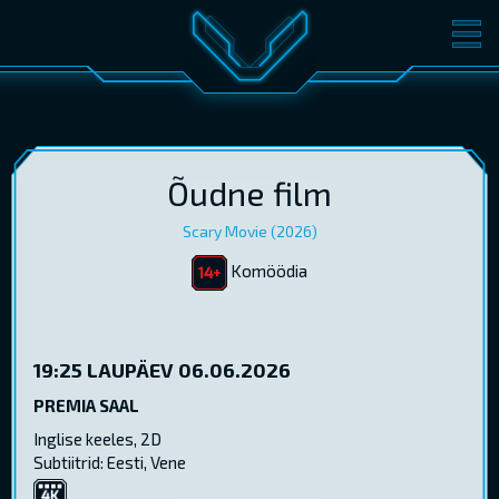
FILMID
PILETID
KINOST
SÜNDMUSED
KONVERENTS
V-KLUBI
Õudne film
Scary Movie (2026)
KINKEKAARDID
Komöödia
LOGI SISSE
EST
RUS
ENG
19:25
LAUPÄEV 06.06.2026
PREMIA SAAL
Inglise keeles, 2D
Subtiitrid: Eesti, Vene