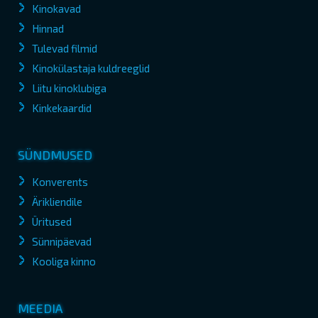
Kinokavad
Hinnad
Tulevad filmid
Kinokülastaja kuldreeglid
Liitu kinoklubiga
Kinkekaardid
SÜNDMUSED
Konverents
Ärikliendile
Üritused
Sünnipäevad
Kooliga kinno
MEEDIA