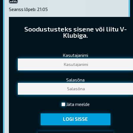
4K
Seanss lõpeb: 21:05
Soodustusteks sisene või liitu V-
Klubiga.
Kasutajanimi
PILETIHINNAD
Tavapilet
9,50 €
Salasõna
Noortepilet
6,70 €
(13-18 a. (k.a.) )
Seenior
5,80 €
Jäta meelde
(Kehtib EV pensionitunnistuse esitamisel)
LOGI SISSE