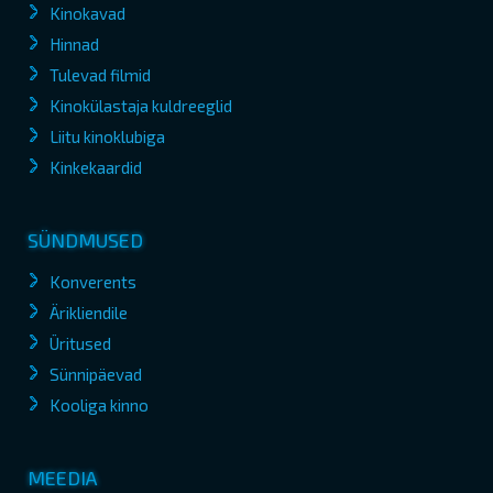
Kinokavad
Hinnad
Tulevad filmid
Kinokülastaja kuldreeglid
Liitu kinoklubiga
Kinkekaardid
SÜNDMUSED
Konverents
Ärikliendile
Üritused
Sünnipäevad
Kooliga kinno
MEEDIA