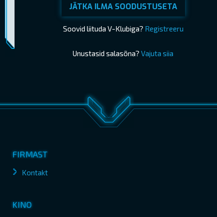
JÄTKA ILMA SOODUSTUSETA
Piletimüük lõppes 04.06.2026 19:20
OSTA PILETID
Soovid liituda V-Klubiga?
Registreeru
Unustasid salasõna?
Vajuta siia
FIRMAST
Kontakt
KINO