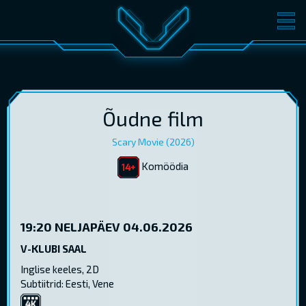
FILMID
PILETID
KINOST
SÜNDMUSED
KONVERENTS
V-KLUBI
Õudne film
Scary Movie (2026)
KINKEKAARDID
Komöödia
LOGI SISSE
EST
RUS
ENG
19:20
NELJAPÄEV 04.06.2026
V-KLUBI SAAL
Inglise keeles, 2D
Subtiitrid: Eesti, Vene