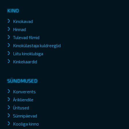
KINO
Kinokavad
Hinnad
Tulevad filmid
Kinokülastaja kuldreeglid
Liitu kinoklubiga
Kinkekaardid
SÜNDMUSED
Konverents
Ärikliendile
Üritused
Sünnipäevad
Kooliga kinno