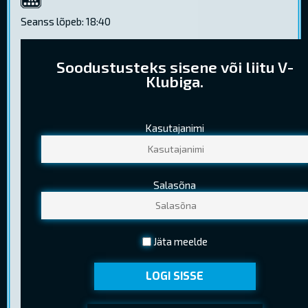
4K
Seanss lõpeb: 18:40
Soodustusteks sisene või liitu V-
Klubiga.
Kasutajanimi
PILETIHINNAD
Tavapilet
8,20 €
Salasõna
Lapsepilet
5,60 €
(Kuni 12 a. (k.a.))
Noortepilet
5,80 €
Jäta meelde
(13-18 a. (k.a.) )
LOGI SISSE
Seenior
5,60 €
(Kehtib EV pensionitunnistuse esitamisel)