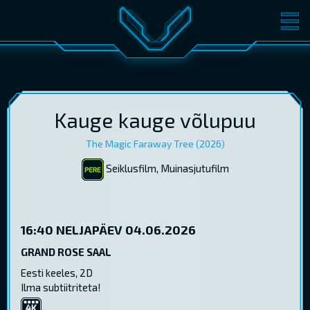
FILMID
PILETID
KINOST
SÜNDMUSED
KONVERENTS
V-KLUBI
Kauge kauge võlupuu
The Magic Faraway Tree (2026)
KINKEKAARDID
Seiklusfilm, Muinasjutufilm
LOGI SISSE
EST
RUS
ENG
16:40
NELJAPÄEV 04.06.2026
GRAND ROSE SAAL
Eesti keeles, 2D
Ilma subtiitriteta!