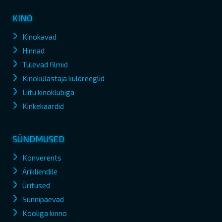
KINO
Kinokavad
Hinnad
Tulevad filmid
Kinokülastaja kuldreeglid
Liitu kinoklubiga
Kinkekaardid
SÜNDMUSED
Konverents
Ärikliendile
Üritused
Sünnipäevad
Kooliga kinno