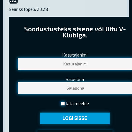
4K
Seanss lõpeb: 23:28
Soodustusteks sisene või liitu V-
Klubiga.
Kasutajanimi
PILETIHINNAD
Tavapilet
9,50 €
Salasõna
Lapsepilet
5,80 €
(Kuni 12 a. (k.a.))
Noortepilet
6,70 €
Jäta meelde
(13-18 a. (k.a.) )
LOGI SISSE
Seenior
5,80 €
(Kehtib EV pensionitunnistuse esitamisel)