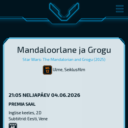
FILMID
PILETID
KINOST
SÜNDMUSED
KONVERENTS
V-KLUBI
Mandaloorlane ja Grogu
Star Wars: The Mandalorian and Grogu (2025)
KINKEKAARDID
Ulme, Seiklusfilm
LOGI SISSE
EST
RUS
ENG
21:05
NELJAPÄEV 04.06.2026
PREMIA SAAL
Inglise keeles, 2D
Subtiitrid: Eesti, Vene