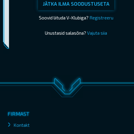
JÄTKA ILMA SOODUSTUSETA
Soovid liituda V-Klubiga?
Registreeru
Unustasid salasõna?
Vajuta siia
Piletimüük lõppes 04.06.2026 21:05
OSTA PILETID
FIRMAST
Kontakt