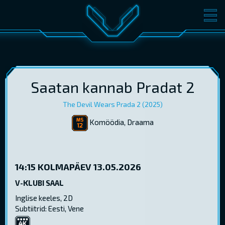
FILMID
PILETID
KINOST
SÜNDMUSED
KONVERENTS
V-KLUBI
Saatan kannab Pradat 2
The Devil Wears Prada 2 (2025)
KINKEKAARDID
Komöödia, Draama
LOGI SISSE
EST
RUS
ENG
14:15
KOLMAPÄEV 13.05.2026
V-KLUBI SAAL
Inglise keeles, 2D
Subtiitrid: Eesti, Vene