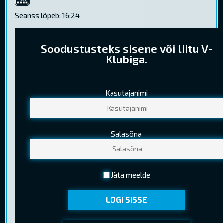
4K
Seanss lõpeb: 16:24
Soodustusteks sisene või liitu V-
Klubiga.
Kasutajanimi
PILETIHINNAD
Tavapilet
8,20 €
Salasõna
Lapsepilet
5,60 €
(Kuni 12 a. (k.a.))
Noortepilet
5,80 €
Jäta meelde
(13-18 a. (k.a.) )
LOGI SISSE
Seenior
5,60 €
(Kehtib EV pensionitunnistuse esitamisel)