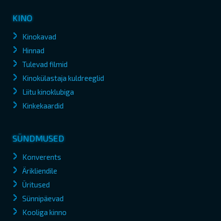
KINO
Kinokavad
Hinnad
Tulevad filmid
Kinokülastaja kuldreeglid
Liitu kinoklubiga
Kinkekaardid
SÜNDMUSED
Konverents
Ärikliendile
Üritused
Sünnipäevad
Kooliga kinno