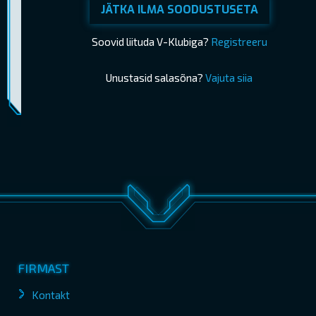
JÄTKA ILMA SOODUSTUSETA
Soovid liituda V-Klubiga?
Registreeru
Unustasid salasõna?
Vajuta siia
Piletimüük lõppes 13.05.2026 14:15
OSTA PILETID
FIRMAST
Kontakt