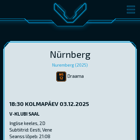
FILMID
PILETID
KINOST
SÜNDMUSED
KONVERENTS
V-KLUBI
Nürnberg
Nuremberg (2025)
KINKEKAARDID
Draama
LOGI SISSE
EST
RUS
ENG
18:30
KOLMAPÄEV 03.12.2025
V-KLUBI SAAL
Inglise keeles, 2D
Subtiitrid: Eesti, Vene
Seanss lõpeb: 21:08