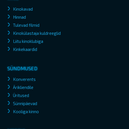
Kinokavad
Hinnad
Tulevad filmid
Kinokülastaja kuldreeglid
Liitu kinoklubiga
Kinkekaardid
SÜNDMUSED
Konverents
Ärikliendile
Üritused
Sünnipäevad
Kooliga kinno