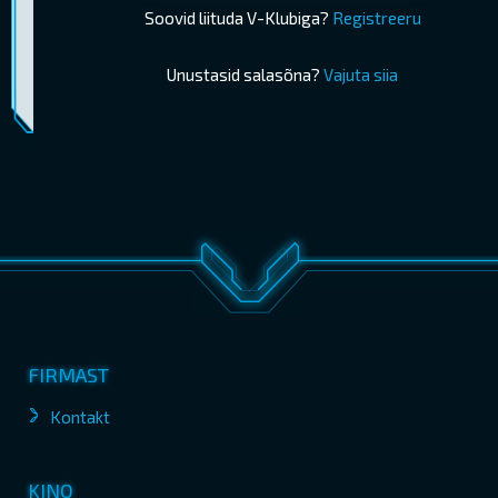
Soovid liituda V-Klubiga?
Registreeru
Unustasid salasõna?
Vajuta siia
Piletimüük lõppes 03.12.2025 18:30
OSTA PILETID
FIRMAST
Kontakt
KINO