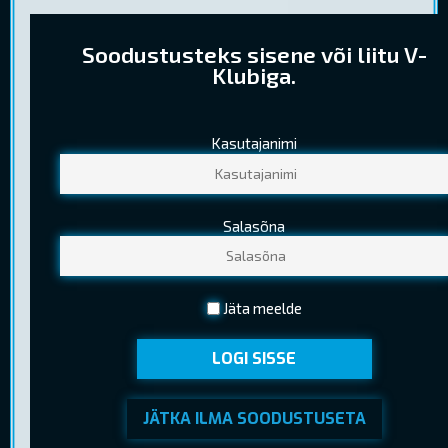
Soodustusteks sisene või liitu V-
Klubiga.
Kasutajanimi
PILETIHINNAD
Tavapilet
9,50 €
Salasõna
Lapsepilet
5,80 €
(Kuni 12 a. (k.a.))
Noortepilet
6,70 €
Jäta meelde
(13-18 a. (k.a.) )
LOGI SISSE
Seenior
5,80 €
(Kehtib EV pensionitunnistuse esitamisel)
JÄTKA ILMA SOODUSTUSETA