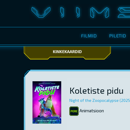
FILMID
PILETID
KINKEKAARDID
Koletiste pidu
Night of the Zoopocalypse (2025
Animatsioon