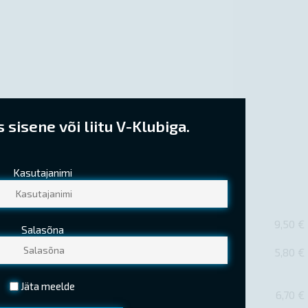
sisene või liitu V-Klubiga.
Kasutajanimi
9,50 €
Salasõna
5,80 €
Jäta meelde
6,70 €