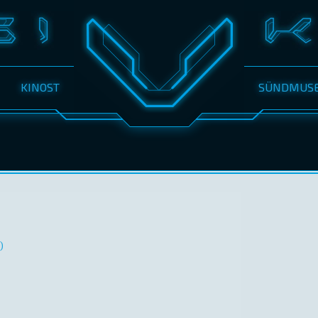
KINOST
SÜNDMUS
)