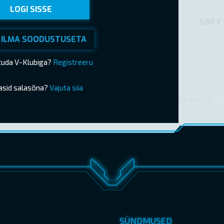
LOGI SISSE
5,80 €
 ILMA SOODUSTUSETA
ituda V-Klubiga?
Registreeru
asid salasõna?
Vajuta siia
OSTA PILETID
SÜNDMUSED