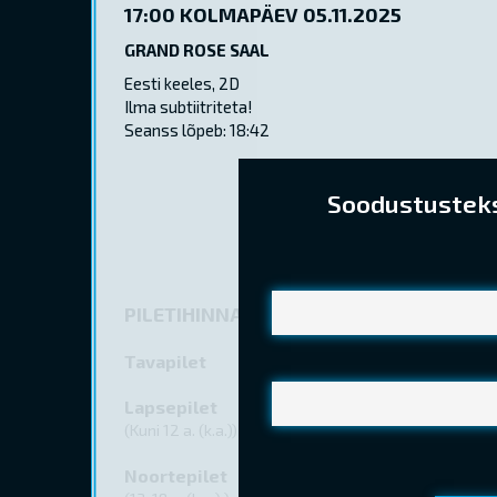
17:00
KOLMAPÄEV 05.11.2025
GRAND ROSE SAAL
Eesti keeles, 2D
Ilma subtiitriteta!
Seanss lõpeb: 18:42
Soodustusteks 
PILETIHINNAD
Tavapilet
Lapsepilet
(Kuni 12 a. (k.a.))
Noortepilet