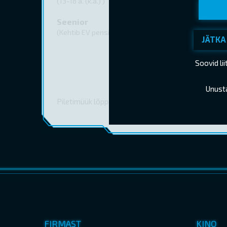
(13-18 a. (k.a.) )
Seenior
(Kehtib EV pensionitunnistuse esitamisel)
JÄTKA
Soovid li
Unust
Piletimüük lõppes 05.11.2025 17:00
FIRMAST
KINO