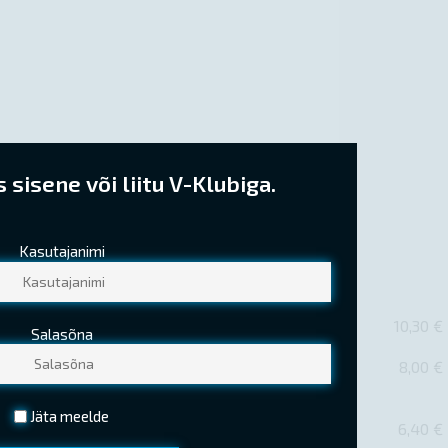
sisene või liitu V-Klubiga.
Kasutajanimi
10,30 €
Salasõna
8,00 €
Jäta meelde
6,40 €