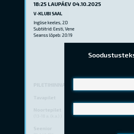
18:25
LAUPÄEV 04.10.2025
V-KLUBI SAAL
Inglise keeles, 2D
Subtiitrid: Eesti, Vene
Seanss lõpeb: 20:19
Soodustusteks 
PILETIHINNAD
Tavapilet
Noortepilet
(13-18 a. (k.a.) )
Seenior