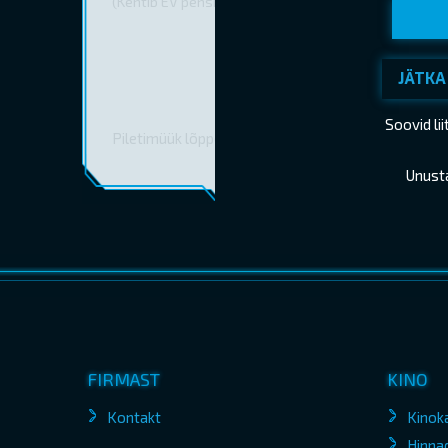
(Kehtib EV pensionitunnistuse esitamisel)
JÄTKA
Soovid li
Piletimüük lõppes 04.10.2025 18:25
Unust
FIRMAST
KINO
Kontakt
Kinok
Hinna