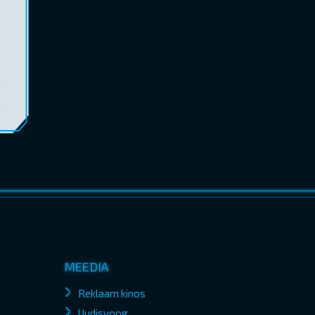
MEEDIA
Reklaam kinos
Uudisvoog