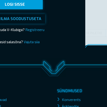
LOGI SISSE
 ILMA SOODUSTUSETA
ituda V-Klubiga?
Registreeru
OSTA PILETID
asid salasõna?
Vajuta siia
SÜNDMUSED
avad
Konverents
d
Ärikliendile