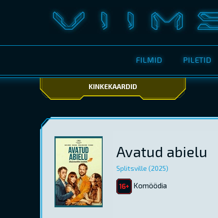
FILMID
PILETID
KINKEKAARDID
Avatud abielu
Splitsville (2025)
Komöödia