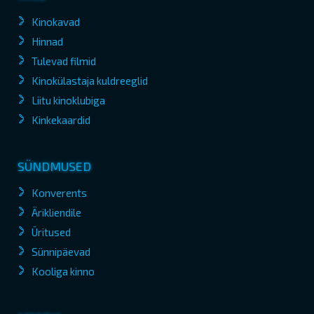
Kinokavad
Hinnad
Tulevad filmid
Kinokülastaja kuldreeglid
Liitu kinoklubiga
Kinkekaardid
SÜNDMUSED
Konverents
Ärikliendile
Üritused
Sünnipäevad
Kooliga kinno