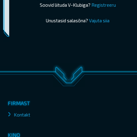
Soovid liituda V-Klubiga?
Registreeru
Unustasid salasõna?
Vajuta siia
Piletimüük lõppes 04.10.2025 13:20
OSTA PILETID
FIRMAST
Kontakt
KINO