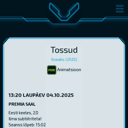
FILMID
PILETID
KINOST
SÜNDMUSED
KONVERENTS
V-KLUBI
Tossud
Sneaks (2025)
KINKEKAARDID
Animatsioon
LOGI SISSE
EST
RUS
ENG
13:20
LAUPÄEV 04.10.2025
PREMIA SAAL
Eesti keeles, 2D
Ilma subtiitriteta!
Seanss lõpeb: 15:02