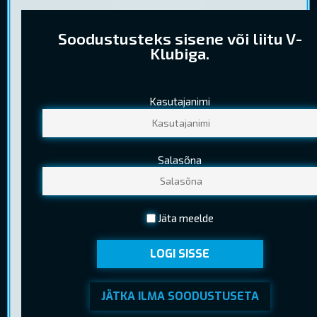
Soodustusteks sisene või liitu V-
Klubiga.
Kasutajanimi
PILETIHINNAD
Tavapilet
10,30 €
Salasõna
Lapsepilet
6,40 €
(Kuni 12 a. (k.a.))
Noortepilet
8,00 €
Jäta meelde
(13-18 a. (k.a.) )
LOGI SISSE
Seenior
6,40 €
(Kehtib EV pensionitunnistuse esitamisel)
JÄTKA ILMA SOODUSTUSETA