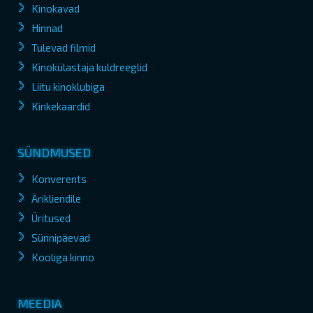
Kinokavad
Hinnad
Tulevad filmid
Kinokülastaja kuldreeglid
Liitu kinoklubiga
Kinkekaardid
SÜNDMUSED
Konverents
Ärikliendile
Üritused
Sünnipäevad
Kooliga kinno
MEEDIA