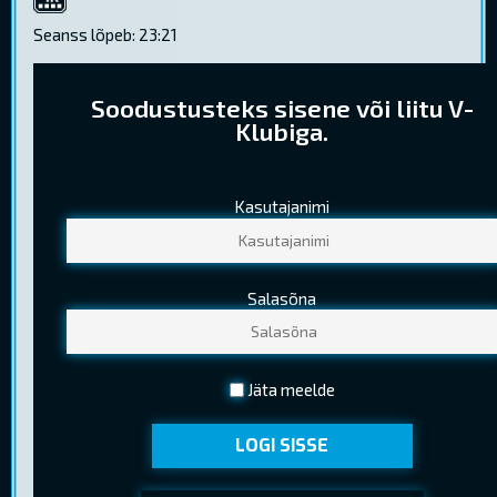
4K
Seanss lõpeb: 23:21
Soodustusteks sisene või liitu V-
Klubiga.
Kasutajanimi
PILETIHINNAD
Tavapilet
9,50 €
Salasõna
Noortepilet
6,70 €
(13-18 a. (k.a.) )
Seenior
5,80 €
Jäta meelde
(Kehtib EV pensionitunnistuse esitamisel)
LOGI SISSE