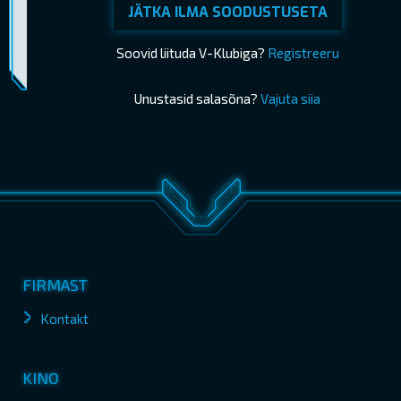
JÄTKA ILMA SOODUSTUSETA
Piletimüük lõppes 10.09.2025 21:25
OSTA PILETID
Soovid liituda V-Klubiga?
Registreeru
Unustasid salasõna?
Vajuta siia
FIRMAST
Kontakt
KINO