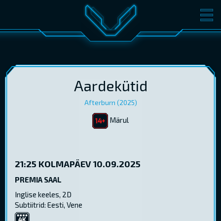
FILMID
PILETID
KINOST
SÜNDMUSED
KONVERENTS
V-KLUBI
Aardekütid
Afterburn (2025)
KINKEKAARDID
Märul
LOGI SISSE
EST
RUS
ENG
21:25
KOLMAPÄEV 10.09.2025
PREMIA SAAL
Inglise keeles, 2D
Subtiitrid: Eesti, Vene