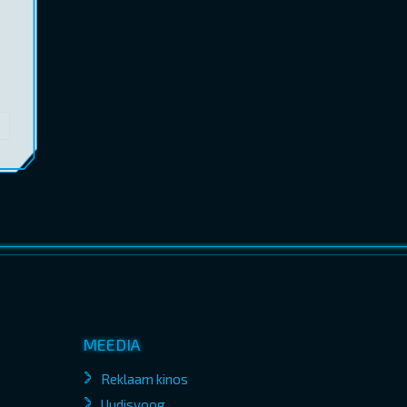
MEEDIA
Reklaam kinos
Uudisvoog