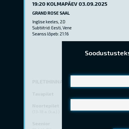
19:20
KOLMAPÄEV 03.09.2025
GRAND ROSE SAAL
Inglise keeles, 2D
Subtiitrid: Eesti, Vene
Seanss lõpeb: 21:16
Soodustusteks 
PILETIHINNAD
Tavapilet
Noortepilet
(13-18 a. (k.a.) )
Seenior