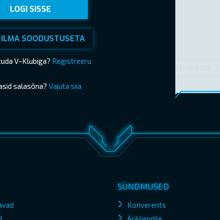
LOGI SISSE
 ILMA SOODUSTUSETA
ituda V-Klubiga?
Registreeru
OSTA PILETID
asid salasõna?
Vajuta siia
SÜNDMUSED
avad
Konverents
d
Ärikliendile