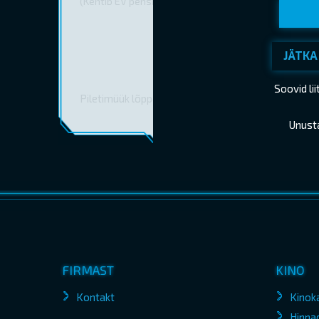
(Kehtib EV pensionitunnistuse esitamisel)
JÄTKA
Soovid li
Piletimüük lõppes 03.09.2025 19:20
Unust
FIRMAST
KINO
Kontakt
Kinok
Hinna