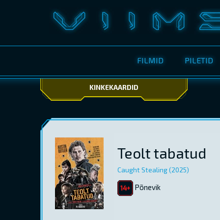
FILMID
PILETID
KINKEKAARDID
Teolt tabatud
Caught Stealing (2025)
Põnevik