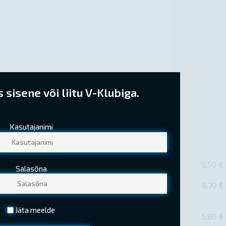
sisene või liitu V-Klubiga.
Kasutajanimi
9,50 €
Salasõna
6,70 €
Jäta meelde
5,80 €