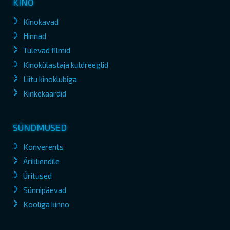
KINO
Kinokavad
Hinnad
Tulevad filmid
Kinokülastaja kuldreeglid
Liitu kinoklubiga
Kinkekaardid
SÜNDMUSED
Konverents
Ärikliendile
Üritused
Sünnipäevad
Kooliga kinno