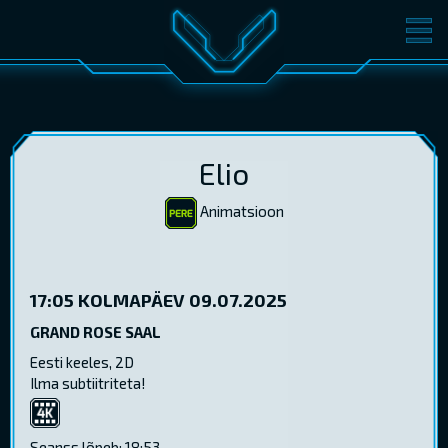
FILMID
PILETID
KINOST
SÜNDMUSED
KONVERENTS
V-KLUBI
Elio
KINKEKAARDID
Animatsioon
17:05
KOLMAPÄEV 09.07.2025
LOGI SISSE
EST
RUS
ENG
GRAND ROSE SAAL
Eesti keeles, 2D
Ilma subtiitriteta!
4K
Seanss lõpeb: 18:53