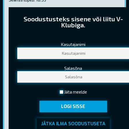
Soodustusteks sisene või liitu V-
Klubiga.
Kasutajanimi
PILETIHINNAD
Tavapilet
9,50 €
Salasõna
Lapsepilet
5,80 €
(Kuni 12 a. (k.a.))
Noortepilet
6,70 €
Jäta meelde
(13-18 a. (k.a.) )
LOGI SISSE
Seenior
5,80 €
(Kehtib EV pensionitunnistuse esitamisel)
JÄTKA ILMA SOODUSTUSETA