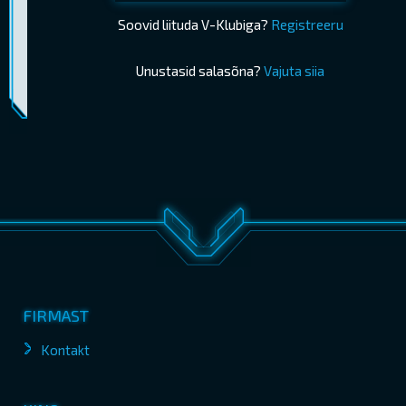
Soovid liituda V-Klubiga?
Registreeru
Unustasid salasõna?
Vajuta siia
Piletimüük lõppes 09.07.2025 17:05
OSTA PILETID
FIRMAST
Kontakt