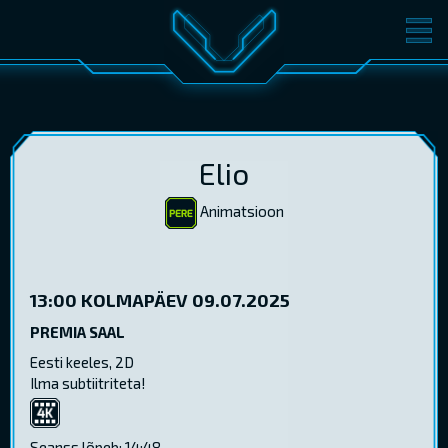
FILMID
PILETID
KINOST
SÜNDMUSED
KONVERENTS
V-KLUBI
Elio
KINKEKAARDID
Animatsioon
13:00
KOLMAPÄEV 09.07.2025
LOGI SISSE
EST
RUS
ENG
PREMIA SAAL
Eesti keeles, 2D
Ilma subtiitriteta!
4K
Seanss lõpeb: 14:48