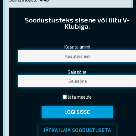
Soodustusteks sisene või liitu V-
Klubiga.
Kasutajanimi
PILETIHINNAD
Tavapilet
8,20 €
Salasõna
Lapsepilet
5,60 €
(Kuni 12 a. (k.a.))
Noortepilet
5,80 €
Jäta meelde
(13-18 a. (k.a.) )
LOGI SISSE
Seenior
5,60 €
(Kehtib EV pensionitunnistuse esitamisel)
JÄTKA ILMA SOODUSTUSETA