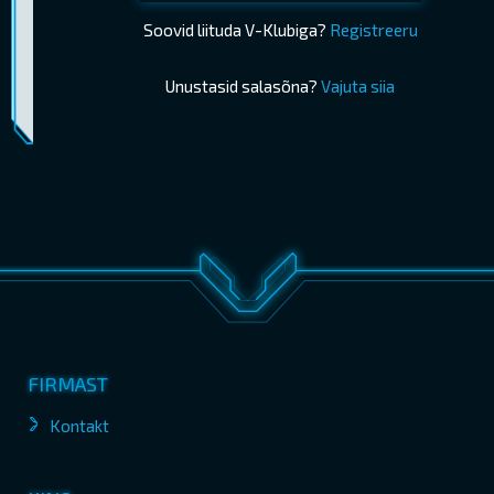
Soovid liituda V-Klubiga?
Registreeru
Unustasid salasõna?
Vajuta siia
Piletimüük lõppes 09.07.2025 13:00
OSTA PILETID
FIRMAST
Kontakt