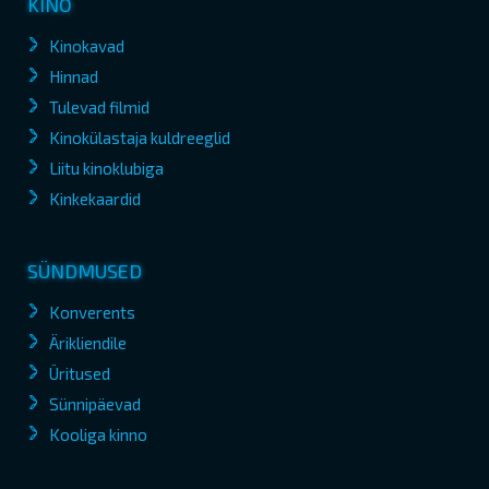
KINO
Kinokavad
Hinnad
Tulevad filmid
Kinokülastaja kuldreeglid
Liitu kinoklubiga
Kinkekaardid
SÜNDMUSED
Konverents
Ärikliendile
Üritused
Sünnipäevad
Kooliga kinno