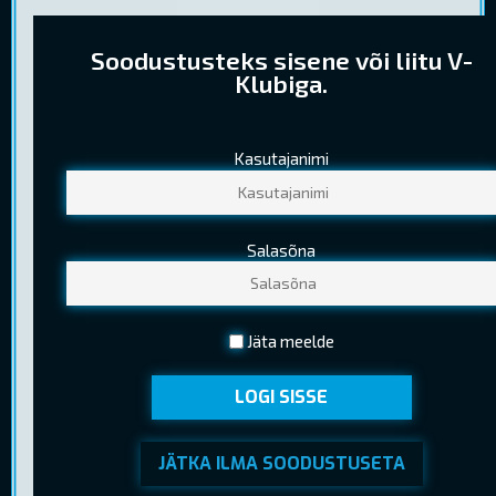
Soodustusteks sisene või liitu V-
Klubiga.
Kasutajanimi
PILETIHINNAD
Tavapilet
10,30 €
Salasõna
Noortepilet
8,00 €
(13-18 a. (k.a.) )
Seenior
6,40 €
Jäta meelde
(Kehtib EV pensionitunnistuse esitamisel)
LOGI SISSE
JÄTKA ILMA SOODUSTUSETA