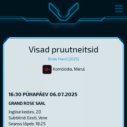
FILMID
PILETID
KINOST
SÜNDMUSED
KONVERENTS
V-KLUBI
Visad pruutneitsid
Bride Hard (2025)
KINKEKAARDID
Komöödia, Märul
LOGI SISSE
EST
RUS
ENG
16:30
PÜHAPÄEV 06.07.2025
GRAND ROSE SAAL
Inglise keeles, 2D
Subtiitrid: Eesti, Vene
Seanss lõpeb: 18:25