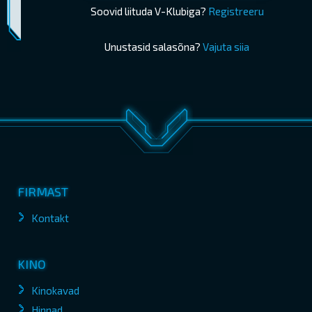
Piletimüük lõppes 06.07.2025 16:30
OSTA PILETID
Soovid liituda V-Klubiga?
Registreeru
Unustasid salasõna?
Vajuta siia
FIRMAST
Kontakt
KINO
Kinokavad
Hinnad