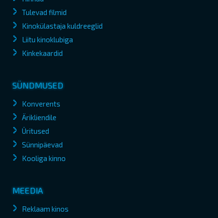
Tulevad filmid
Kinokülastaja kuldreeglid
Liitu kinoklubiga
Kinkekaardid
SÜNDMUSED
Konverents
Ärikliendile
Üritused
Sünnipäevad
Kooliga kinno
MEEDIA
Reklaam kinos