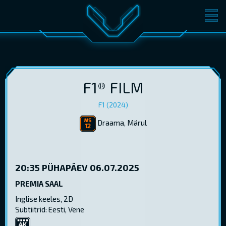
FILMID
PILETID
KINOST
SÜNDMUSED
KONVERENTS
V-KLUBI
F1® FILM
F1 (2024)
KINKEKAARDID
Draama, Märul
LOGI SISSE
EST
RUS
ENG
20:35
PÜHAPÄEV 06.07.2025
PREMIA SAAL
Inglise keeles, 2D
Subtiitrid: Eesti, Vene