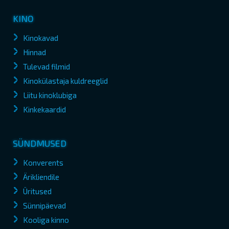
KINO
Kinokavad
Hinnad
Tulevad filmid
Kinokülastaja kuldreeglid
Liitu kinoklubiga
Kinkekaardid
SÜNDMUSED
Konverents
Ärikliendile
Üritused
Sünnipäevad
Kooliga kinno