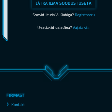
JÄTKA ILMA SOODUSTUSETA
Soovid liituda V-Klubiga?
Registreeru
Unustasid salasõna?
Vajuta siia
Piletimüük lõppes 06.07.2025 20:35
OSTA PILETID
FIRMAST
Kontakt