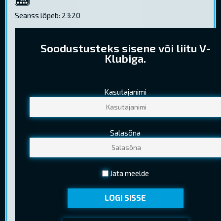
4K
Seanss lõpeb: 23:20
Soodustusteks sisene või liitu V-
Klubiga.
Kasutajanimi
PILETIHINNAD
Tavapilet
10,30 €
Salasõna
Lapsepilet
6,40 €
(Kuni 12 a. (k.a.))
Noortepilet
8,00 €
Jäta meelde
(13-18 a. (k.a.) )
LOGI SISSE
Seenior
6,40 €
(Kehtib EV pensionitunnistuse esitamisel)