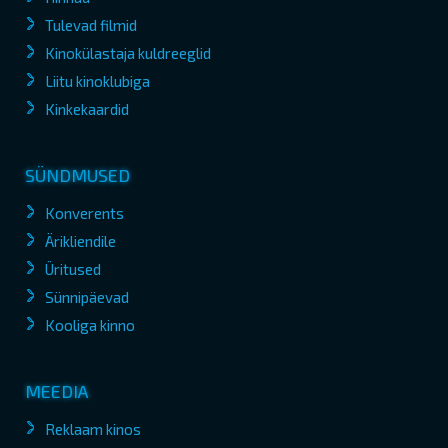
Tulevad filmid
Kinokülastaja kuldreeglid
Liitu kinoklubiga
Kinkekaardid
SÜNDMUSED
Konverents
Ärikliendile
Üritused
Sünnipäevad
Kooliga kinno
MEEDIA
Reklaam kinos