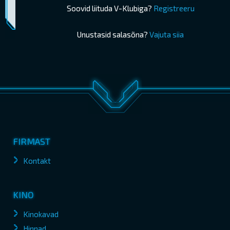
Piletimüük lõppes 08.09.2024 21:05
OSTA PILETID
Soovid liituda V-Klubiga?
Registreeru
Unustasid salasõna?
Vajuta siia
FIRMAST
Kontakt
KINO
Kinokavad
Hinnad