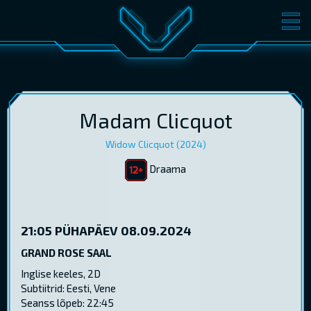
FILMID
PILETID
KINOST
SÜNDMUSED
KONVERENTS
V-KLUBI
Madam Clicquot
Widow Clicquot (2024)
KINKEKAARDID
Draama
LOGI SISSE
EST
RUS
ENG
21:05
PÜHAPÄEV 08.09.2024
GRAND ROSE SAAL
Inglise keeles, 2D
Subtiitrid: Eesti, Vene
Seanss lõpeb: 22:45