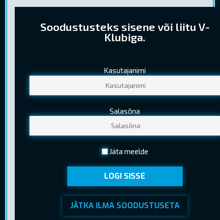
Soodustusteks sisene või liitu V-
Klubiga.
Kasutajanimi
PILETIHINNAD
Tavapilet
10,30 €
Salasõna
Noortepilet
8,00 €
(13-18 a. (k.a.) )
Seenior
6,40 €
Jäta meelde
(Kehtib EV pensionitunnistuse esitamisel)
LOGI SISSE
JÄTKA ILMA SOODUSTUSETA