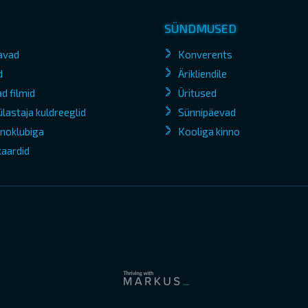
SÜNDMUSED
avad
Konverents
d
Ärikliendile
d filmid
Üritused
lastaja kuldreeglid
Sünnipäevad
kinoklubiga
Kooliga kinno
kaardid