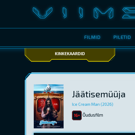
FILMID
PILETID
KINKEKAARDID
Jäätisemüüja
Ice Cream Man (2026)
Õudusfilm