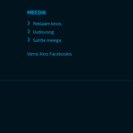
MEEDIA
Reklaam kinos
Uudisvoog
Suhtle meiega
Viimsi Kino Facebookis