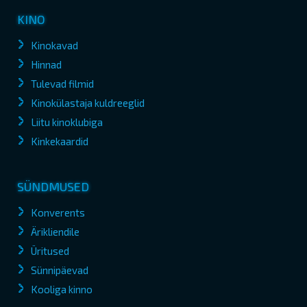
KINO
Kinokavad
Hinnad
Tulevad filmid
Kinokülastaja kuldreeglid
Liitu kinoklubiga
Kinkekaardid
SÜNDMUSED
Konverents
Ärikliendile
Üritused
Sünnipäevad
Kooliga kinno