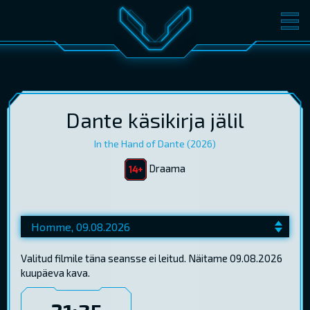
FILMID
PILETID
KINOST
SÜNDMUSED
KONVERENTS
V-KLUBI
Dante käsikirja jälil
In the Hand of Dante (2026)
KINKEKAARDID
Draama
LOGI SISSE
EST
RUS
ENG
Valitud filmile täna seansse ei leitud. Näitame 09.08.2026
kuupäeva kava.