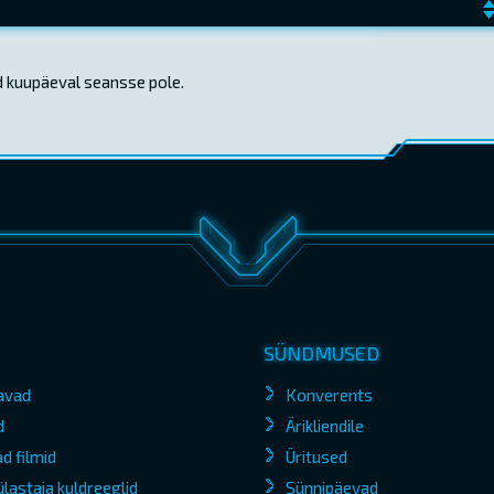
d kuupäeval seansse pole.
SÜNDMUSED
avad
Konverents
d
Ärikliendile
d filmid
Üritused
lastaja kuldreeglid
Sünnipäevad