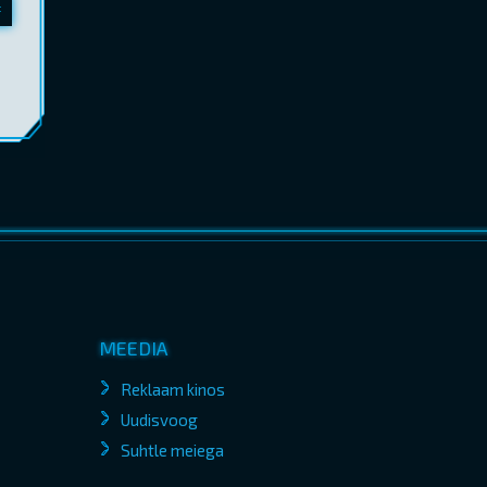
MEEDIA
Reklaam kinos
Uudisvoog
Suhtle meiega