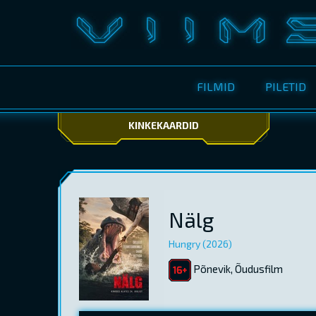
FILMID
PILETID
KINKEKAARDID
Nälg
Hungry (2026)
Põnevik, Õudusfilm