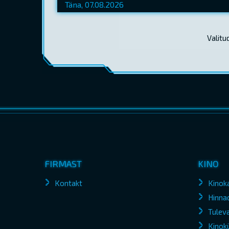
Valitu
FIRMAST
KINO
Kontakt
Kinok
Hinna
Tuleva
Kinokü