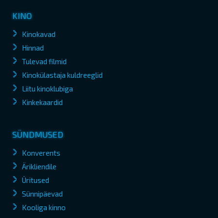
KINO
Kinokavad
Hinnad
Tulevad filmid
Kinokülastaja kuldreeglid
Liitu kinoklubiga
Kinkekaardid
SÜNDMUSED
Konverents
Ärikliendile
Üritused
Sünnipäevad
Kooliga kinno