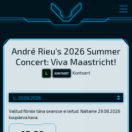
FILMID
PILETID
KINOST
SÜNDMUSED
KONVERENTS
V-KLUBI
André Rieu's 2026 Summer
Concert: Viva Maastricht!
KINKEKAARDID
Kontsert
LOGI SISSE
EST
RUS
ENG
Valitud filmile täna seansse ei leitud. Näitame 29.08.2026
kuupäeva kava.