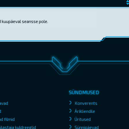
d kuupäeval seansse pole.
SÜNDMUSED
avad
Konverents
d
Ärikliendile
d filmid
Üritused
lastaja kuldreeglid
Sünnipäevad