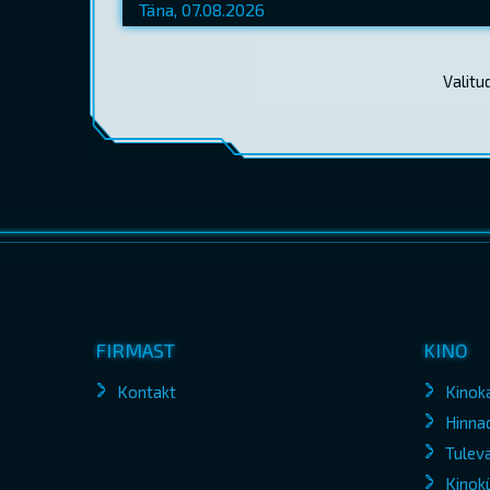
Valitu
FIRMAST
KINO
Kontakt
Kinok
Hinna
Tuleva
Kinokü