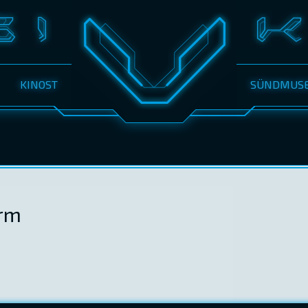
KINOST
SÜNDMUS
urm