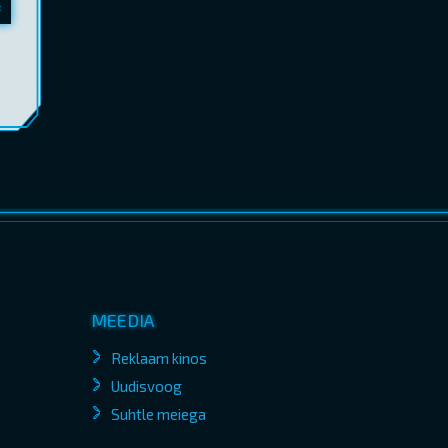
MEEDIA
Reklaam kinos
Uudisvoog
Suhtle meiega