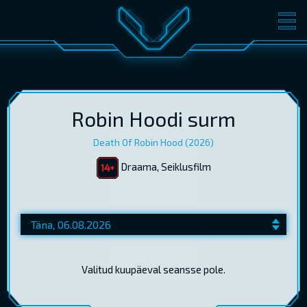
FILMID
PILETID
KINOST
SÜNDMUSED
KONVERENTS
V-KLUBI
Robin Hoodi surm
Death Of Robin Hood (2026)
KINKEKAARDID
Draama, Seiklusfilm
LOGI SISSE
EST
RUS
ENG
Valitud kuupäeval seansse pole.