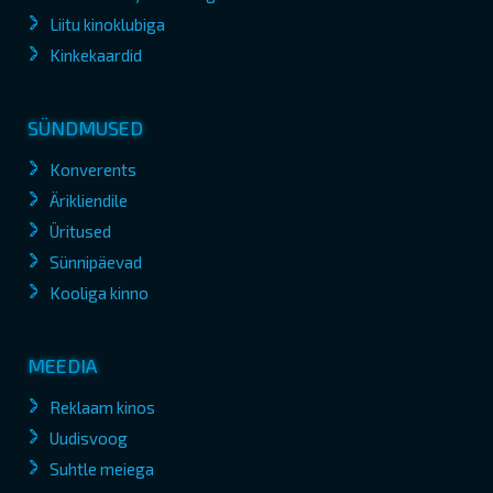
Liitu kinoklubiga
Kinkekaardid
SÜNDMUSED
Konverents
Ärikliendile
Üritused
Sünnipäevad
Kooliga kinno
MEEDIA
Reklaam kinos
Uudisvoog
Suhtle meiega