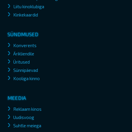
Liitu kinoklubiga
Kinkekaardid
SÜNDMUSED
Konverents
Ärikliendile
Üritused
Sünnipäevad
Kooliga kinno
MEEDIA
Reklaam kinos
Uudisvoog
Suhtle meiega