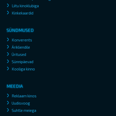
Liitu kinoklubiga
Kinkekaardid
SÜNDMUSED
Konverents
Ärikliendile
Üritused
Sünnipäevad
Kooliga kinno
MEEDIA
Reklaam kinos
Uudisvoog
Suhtle meiega