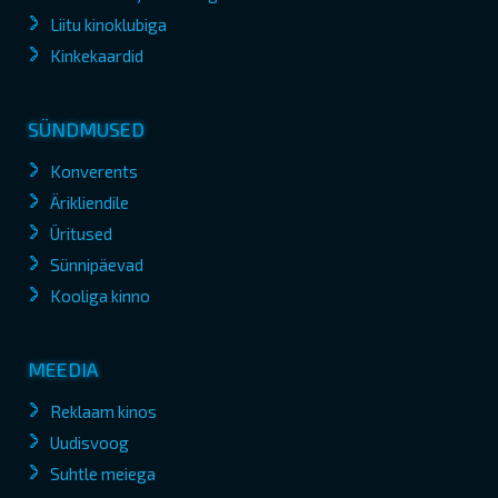
Liitu kinoklubiga
Kinkekaardid
SÜNDMUSED
Konverents
Ärikliendile
Üritused
Sünnipäevad
Kooliga kinno
MEEDIA
Reklaam kinos
Uudisvoog
Suhtle meiega