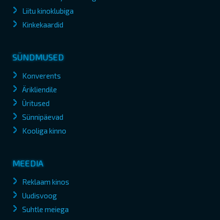
Liitu kinoklubiga
Kinkekaardid
SÜNDMUSED
Konverents
Ärikliendile
Üritused
Sünnipäevad
Kooliga kinno
MEEDIA
Reklaam kinos
Uudisvoog
Suhtle meiega