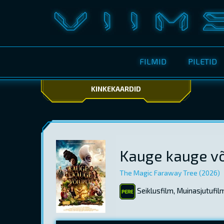
FILMID
PILETID
KINKEKAARDID
Kauge kauge v
The Magic Faraway Tree (2026)
Seiklusfilm, Muinasjutufil