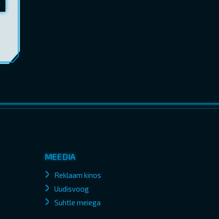
MEEDIA
Reklaam kinos
Uudisvoog
Suhtle meiega