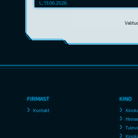
Valitu
FIRMAST
KINO
Kontakt
Kinok
Hinna
Tuleva
Kinokü